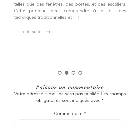
p
 Ce
telles que des fenêtres, des portes, et des escaliers.
es
Cette pratique peut comprendre à la fois des
R
techniques traditionnelles et […]
e
ma
Lire la suite
es
qu
Laisser un commentaire
Votre adresse e-mail ne sera pas publiée.
Les champs
obligatoires sont indiqués avec
*
Commentaire
*