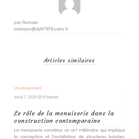
par
Romain
mixtopic@dylt7978.odns.fr
Articles similaires
Uncategorized
Un
août 7, 2026
9 heures
ao
Le rôle de la menuiserie dans la
Q
construction contemporaine
d
p
nde
La menuiserie constitue un art millénaire qui implique
r
es,
la conception et l’installation de structures boisées,