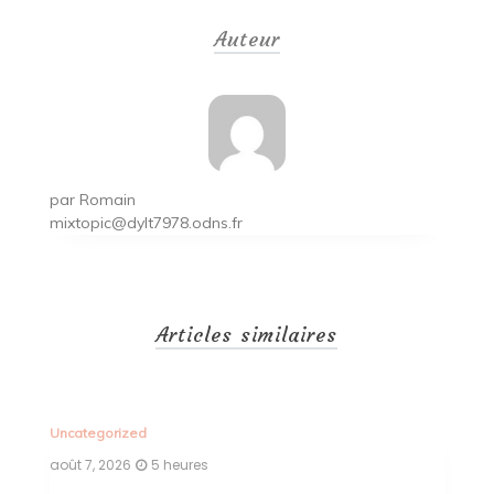
de
Auteur
l’article
par
Romain
mixtopic@dylt7978.odns.fr
Articles similaires
Uncategorized
Un
août 7, 2026
5 heures
ao