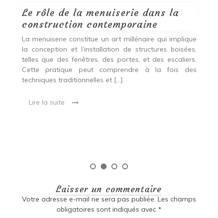
Le rôle de la menuiserie dans la
Q
construction contemporaine
d
p
nde
La menuiserie constitue un art millénaire qui implique
r
es,
la conception et l’installation de structures boisées,
p
 Ce
telles que des fenêtres, des portes, et des escaliers.
es
Cette pratique peut comprendre à la fois des
R
techniques traditionnelles et […]
e
ma
Lire la suite
es
qu
Laisser un commentaire
Votre adresse e-mail ne sera pas publiée.
Les champs
obligatoires sont indiqués avec
*