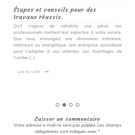
Étapes et conseils pour des
D
travaux réussis.
c
c
Qu’il s’agisse de rafraîchir une pièce, ces
professionnels mettent leur expertise à votre service.
L
Que vous envisagiez une rénovation intérieure,
p
extérieure ou énergétique, une entreprise spécialisée
e
t,
peut s’adapter à vos attentes. Les Avantages de
es
une
Confier […]
s
est
[…
 ce
Lire la suite
Laisser un commentaire
Votre adresse e-mail ne sera pas publiée.
Les champs
obligatoires sont indiqués avec
*