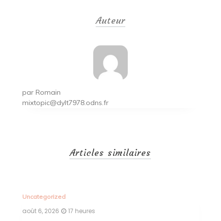
de
Auteur
l’article
par
Romain
mixtopic@dylt7978.odns.fr
Articles similaires
Uncategorized
Un
août 6, 2026
17 heures
ao