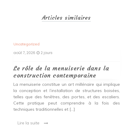
Articles similaires
Uncategorized
Un
août 7, 2026
2 jours
ao
Le rôle de la menuiserie dans la
Q
construction contemporaine
d
p
nde
La menuiserie constitue un art millénaire qui implique
r
es,
la conception et l’installation de structures boisées,
p
 Ce
telles que des fenêtres, des portes, et des escaliers.
es
Cette pratique peut comprendre à la fois des
R
techniques traditionnelles et […]
e
ma
Lire la suite
es
qu