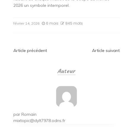
2026 un symbole intemporel.
6 mois
845 mots
février 14, 2026
Navigation
Article précédent
Article suivant
de
Auteur
l’article
par
Romain
mixtopic@dylt7978.odns.fr