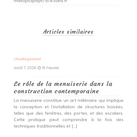
mixtopic@dylt7978.odns.fr
Articles similaires
Uncategorized
Un
août 7, 2026
15 heures
ao
Le rôle de la menuiserie dans la
Q
construction contemporaine
d
p
nde
La menuiserie constitue un art millénaire qui implique
r
es,
la conception et l’installation de structures boisées,
p
 Ce
telles que des fenêtres, des portes, et des escaliers.
es
Cette pratique peut comprendre à la fois des
R
techniques traditionnelles et […]
e
ma