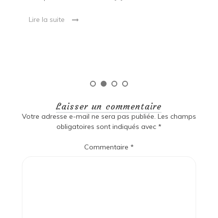
e
ma
Lire la suite
es
qu
Laisser un commentaire
Votre adresse e-mail ne sera pas publiée.
Les champs
obligatoires sont indiqués avec
*
Commentaire
*