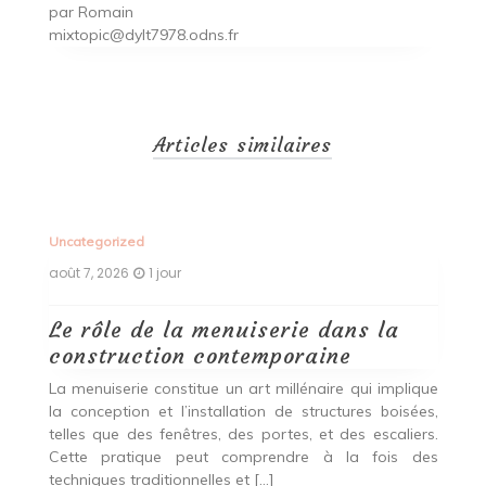
par
Romain
mixtopic@dylt7978.odns.fr
Articles similaires
Uncategorized
Un
août 7, 2026
1 jour
ao
Le rôle de la menuiserie dans la
Q
construction contemporaine
d
p
nde
La menuiserie constitue un art millénaire qui implique
r
es,
la conception et l’installation de structures boisées,
p
 Ce
telles que des fenêtres, des portes, et des escaliers.
es
Cette pratique peut comprendre à la fois des
R
techniques traditionnelles et […]