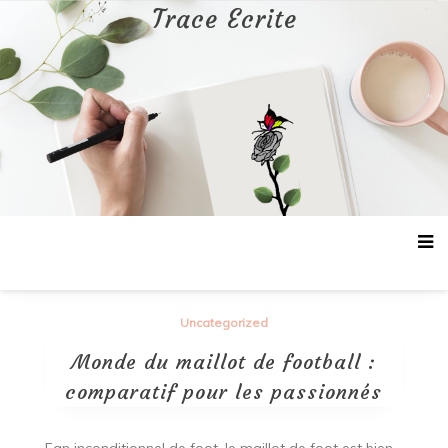
Aller
Trace Ecrite
au
contenu
Uncategorized
Monde du maillot de football :
comparatif pour les passionnés