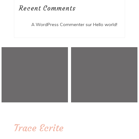
Recent Comments
A WordPress Commenter
sur
Hello world!
Trace Ecrite