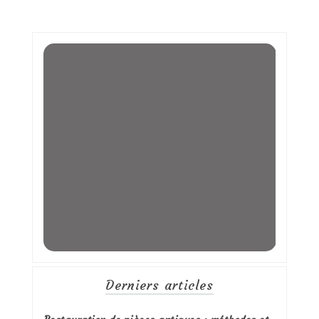
Derniers articles