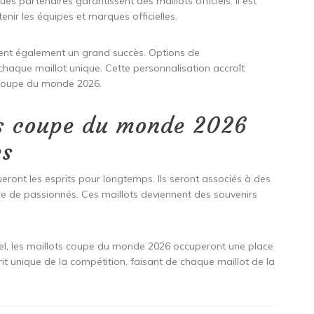
s partenaires garantissent des maillots officiels. Il est
enir les équipes et marques officielles.
trent également un grand succès. Options de
chaque maillot unique. Cette personnalisation accroît
 coupe du monde 2026.
ts coupe du monde 2026
es
ont les esprits pour longtemps. Ils seront associés à des
e de passionnés. Ces maillots deviennent des souvenirs
nnel, les maillots coupe du monde 2026 occuperont une place
rit unique de la compétition, faisant de chaque maillot de la