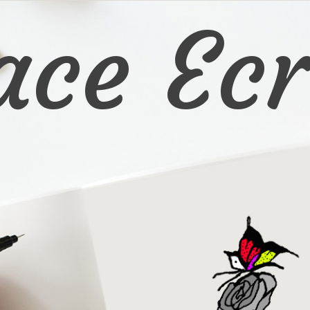
ace Ecr