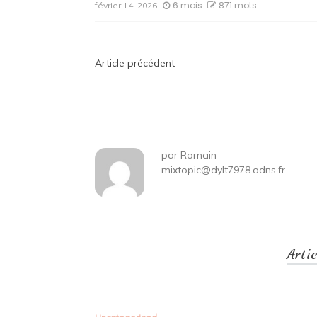
6 mois
871 mots
février 14, 2026
Navigation
Article précédent
de
l’article
par
Romain
mixtopic@dylt7978.odns.fr
Arti