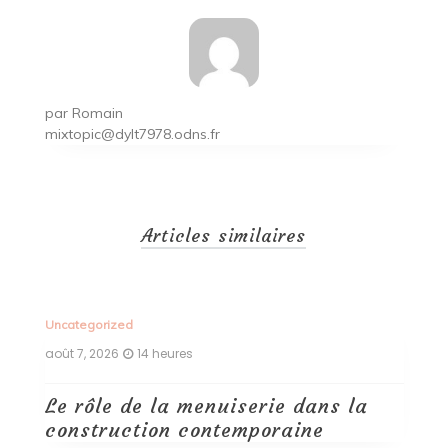
par
Romain
mixtopic@dylt7978.odns.fr
Articles similaires
Uncategorized
Un
août 7, 2026
14 heures
ao
Le rôle de la menuiserie dans la
Q
construction contemporaine
d