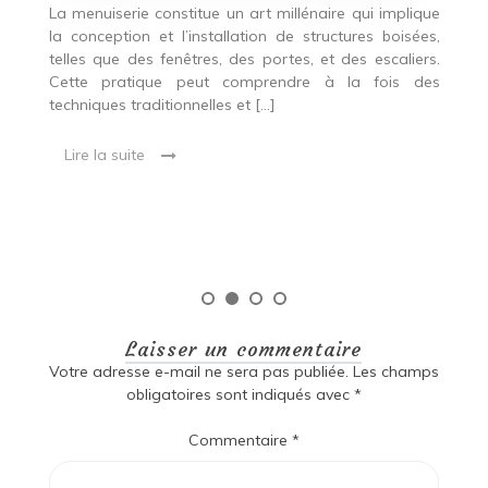
p
nde
La menuiserie constitue un art millénaire qui implique
r
es,
la conception et l’installation de structures boisées,
p
 Ce
telles que des fenêtres, des portes, et des escaliers.
es
Cette pratique peut comprendre à la fois des
R
techniques traditionnelles et […]
e
ma
Lire la suite
es
qu
Laisser un commentaire
Votre adresse e-mail ne sera pas publiée.
Les champs
obligatoires sont indiqués avec
*
Commentaire
*