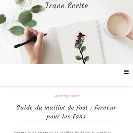
Aller
Trace Ecrite
au
contenu
Uncategorized
Guide du maillot de foot : ferveur
pour les fans