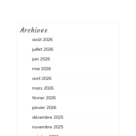
Archives
août 2026
juillet 2026
juin 2026
mai 2026
avril 2026
mars 2026
février 2026
janvier 2026
décembre 2025
novembre 2025