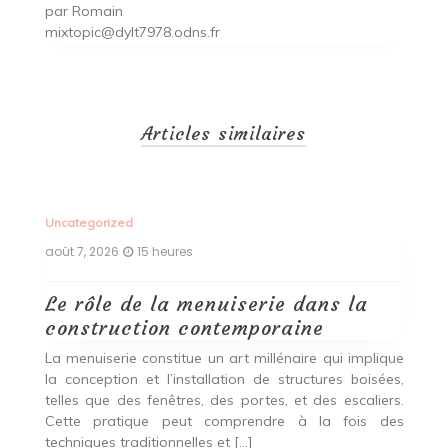
par
Romain
mixtopic@dylt7978.odns.fr
Articles similaires
Uncategorized
Un
août 7, 2026
15 heures
ao
Le rôle de la menuiserie dans la
Q
construction contemporaine
d
p
nde
La menuiserie constitue un art millénaire qui implique
r
es,
la conception et l’installation de structures boisées,
p
 Ce
telles que des fenêtres, des portes, et des escaliers.
es
Cette pratique peut comprendre à la fois des
R
techniques traditionnelles et […]