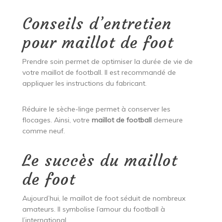
Conseils d’entretien
pour maillot de foot
Prendre soin permet de optimiser la durée de vie de
votre maillot de football. Il est recommandé de
appliquer les instructions du fabricant.
Réduire le sèche-linge permet à conserver les
flocages. Ainsi, votre
maillot de football
demeure
comme neuf.
Le succès du maillot
de foot
Aujourd’hui, le maillot de foot séduit de nombreux
amateurs. Il symbolise l’amour du football à
l’international.