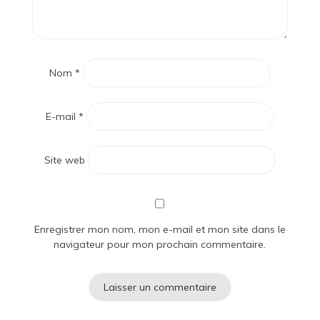
Nom
*
E-mail
*
Site web
Enregistrer mon nom, mon e-mail et mon site dans le
navigateur pour mon prochain commentaire.