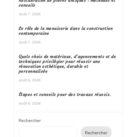
Restauration de pièces antiques : méthodes et
conseils
août 7, 2026
Le rôle de la menuiserie dans la construction
contemporaine
août 7, 2026
Quels choix de matériaux, d’agencements et de
techniques privilégier pour réussir une
rénovation esthétique, durable et
personnalisée
août 6, 2026
Étapes et conseils pour des travaux réussis.
août 6, 2026
Rechercher
Rechercher