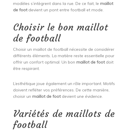
modèles s’intègrent dans la rue. De ce fait, le
maillot
de foot
devient un pont entre football et mode.
Choisir le bon maillot
de football
Choisir un maillot de football nécessite de considérer
différents éléments. La matière reste essentielle pour
offrir un confort optimal. Un bon
maillot de foot
doit
être respirant.
L’esthétique joue également un rôle important. Motifs
doivent refléter vos préférences. De cette manière,
choisir un
maillot de foot
devient une évidence.
Variétés de maillots de
football