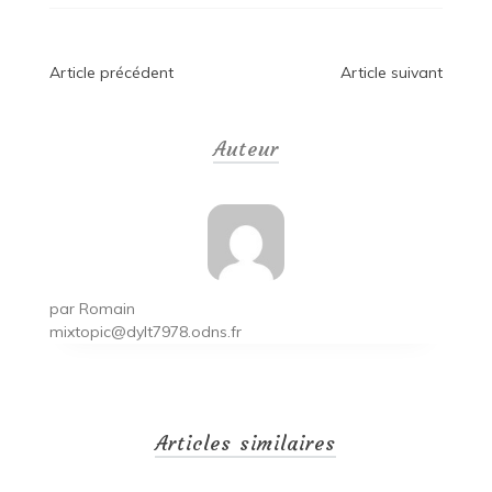
Navigation
Article précédent
Article suivant
de
Auteur
l’article
par
Romain
mixtopic@dylt7978.odns.fr
Articles similaires