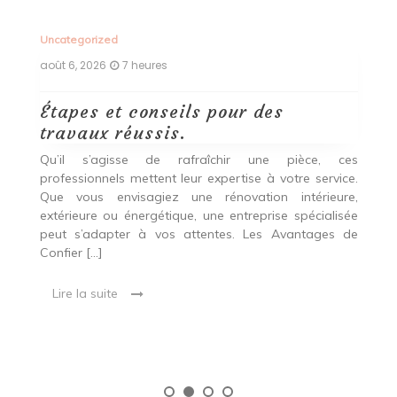
Uncategorized
Un
août 6, 2026
7 heures
ao
Étapes et conseils pour des
D
travaux réussis.
c
c
Qu’il s’agisse de rafraîchir une pièce, ces
professionnels mettent leur expertise à votre service.
L
Que vous envisagiez une rénovation intérieure,
p
extérieure ou énergétique, une entreprise spécialisée
e
t,
peut s’adapter à vos attentes. Les Avantages de
es
une
Confier […]
s
est
[…
 ce
Lire la suite