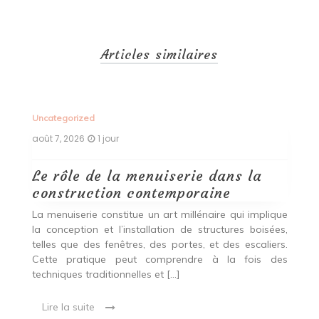
Articles similaires
Uncategorized
Un
août 7, 2026
1 jour
ao
Le rôle de la menuiserie dans la
Q
construction contemporaine
d
p
nde
La menuiserie constitue un art millénaire qui implique
r
es,
la conception et l’installation de structures boisées,
p
 Ce
telles que des fenêtres, des portes, et des escaliers.
es
Cette pratique peut comprendre à la fois des
R
techniques traditionnelles et […]
e
ma
Lire la suite
es