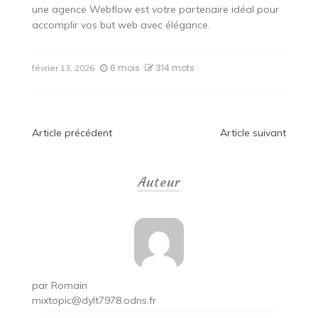
une agence Webflow est votre partenaire idéal pour
accomplir vos but web avec élégance.
6 mois
314 mots
février 13, 2026
Navigation
Article précédent
Article suivant
de
Auteur
l’article
par
Romain
mixtopic@dylt7978.odns.fr