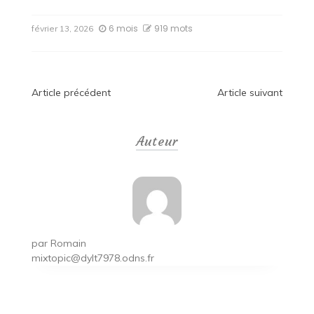
6 mois
919 mots
février 13, 2026
Navigation
Article précédent
Article suivant
de
Auteur
l’article
par
Romain
mixtopic@dylt7978.odns.fr