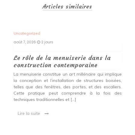
Articles similaires
Uncategorized
Un
août 7, 2026
2 jours
ao
Le rôle de la menuiserie dans la
Q
construction contemporaine
d
p
nde
La menuiserie constitue un art millénaire qui implique
r
es,
la conception et l’installation de structures boisées,
p
 Ce
telles que des fenêtres, des portes, et des escaliers.
es
Cette pratique peut comprendre à la fois des
R
techniques traditionnelles et […]
e
ma
Lire la suite
es
qu