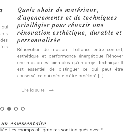
a
Quels choix de matériaux,
Ét
d’agencements et de techniques
tr
privilégier pour réussir une
 qui
Qu
rénovation esthétique, durable et
tures
pro
personnalisée
 des
se
fois
int
Rénovation de maison : l’alliance entre confort,
spé
esthétique et performance énergétique Rénover
Ava
une maison est bien plus qu’un projet technique. Il
est essentiel de distinguer ce qui peut être
L
conservé, ce qui mérite d’être amélioré […]
Lire la suite
r un commentaire
iée.
Les champs obligatoires sont indiqués avec
*