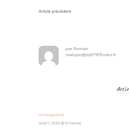
Navigation
Article précédent
de
l’article
par
Romain
mixtopic@dylt7978.odns.fr
Arti
Uncategorized
août 7, 2026
10 heures