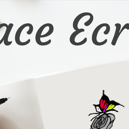
ace Ecr