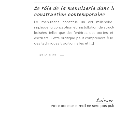
 antiques :
Le rôle de la menuiserie dans l
construction contemporaine
ine ancien qui
La menuiserie constitue un art millénaire
stallation de
implique la conception et l’installation de struc
s fenêtres, des
boisées, telles que des fenêtres, des portes, et
eut inclure à la
escaliers. Cette pratique peut comprendre à la 
ionnelles et
des techniques traditionnelles et […]
Lire la suite
Laisse
Votre adresse e-mail ne sera pas publ