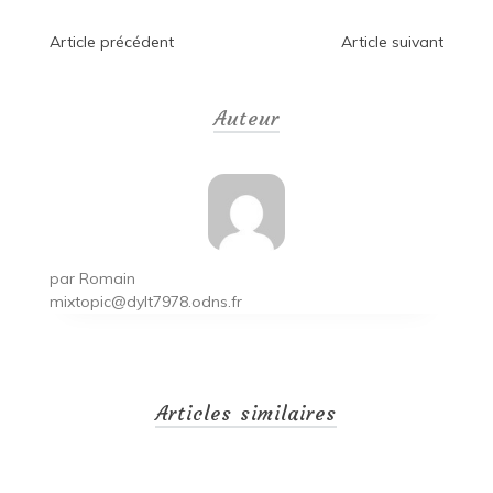
Navigation
Article précédent
Article suivant
de
Auteur
l’article
par
Romain
mixtopic@dylt7978.odns.fr
Articles similaires