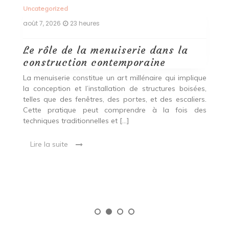
Uncategorized
Un
août 7, 2026
23 heures
ao
Le rôle de la menuiserie dans la
Q
construction contemporaine
d
p
nde
La menuiserie constitue un art millénaire qui implique
r
es,
la conception et l’installation de structures boisées,
p
 Ce
telles que des fenêtres, des portes, et des escaliers.
es
Cette pratique peut comprendre à la fois des
R
techniques traditionnelles et […]
e
ma
Lire la suite
es
qu