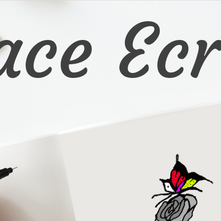
ace Ecr