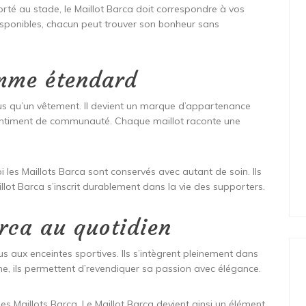
 Porté au stade, le Maillot Barca doit correspondre à vos
disponibles, chacun peut trouver son bonheur sans
omme étendard
plus qu’un vêtement. Il devient un marque d’appartenance
 sentiment de communauté. Chaque maillot raconte une
les Maillots Barca sont conservés avec autant de soin. Ils
llot Barca s’inscrit durablement dans la vie des supporters.
arca au quotidien
lus aux enceintes sportives. Ils s’intègrent pleinement dans
e, ils permettent d’revendiquer sa passion avec élégance.
des Maillots Barca. Le Maillot Barca devient ainsi un élément