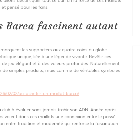
 allons décortiquer tout ce qui fait la force de ces maillots
 et pensé pour les fans.
ts Barca fascinent autant
a marquent les supporters aux quatre coins du globe.
olique unique, liée à une légende vivante. Revêtir ces
yle de jeu élégant et à des valeurs profondes. Naturellement,
e de simples produits, mais comme de véritables symboles
026/02/02/ou-acheter-un-maillot-barca/
du club à évoluer sans jamais trahir son ADN. Année après
ans voient dans ces maillots une connexion entre le passé
on entre tradition et modernité qui renforce la fascination