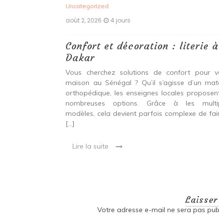
Uncategorized
août 2, 2026
4 jours
 matelas à
Confort et décoration : literie à
Dakar
ions de confort
Vous cherchez solutions de confort pour v
ue ce soit d’un
maison au Sénégal ? Qu’il s’agisse d’un mat
ocales proposent
orthopédique, les enseignes locales proposen
entes tailles, il
nombreuses options. Grâce à les multi
modèles, cela devient parfois complexe de fair
[…]
Lire la suite
Laisse
Votre adresse e-mail ne sera pas publ