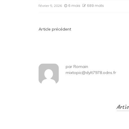
6 mois
689 mots
février 5, 2026
Navigation
Article précédent
de
l’article
par
Romain
mixtopic@dylt7978.odns.fr
Arti