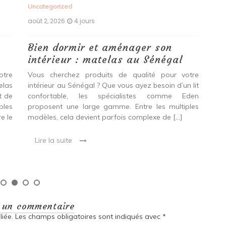
Uncategorized
Unc
août 2, 2026
4 jours
aoû
Bien dormir et aménager son
Am
intérieur : matelas au Sénégal
Sé
es
otre
Vous cherchez produits de qualité pour votre
elas
intérieur au Sénégal ? Que vous ayez besoin d’un lit
Vou
t de
confortable, les spécialistes comme Eden
vot
ples
proposent une large gamme. Entre les multiples
d’u
e le
modèles, cela devient parfois complexe de […]
pr
mul
Lire la suite
L
r un commentaire
iée.
Les champs obligatoires sont indiqués avec
*