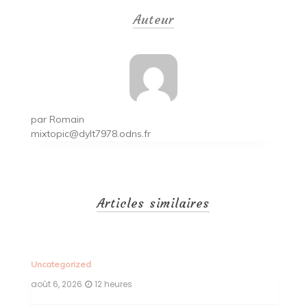
de
Auteur
l’article
par
Romain
mixtopic@dylt7978.odns.fr
Articles similaires
Uncategorized
Un
août 6, 2026
12 heures
ao