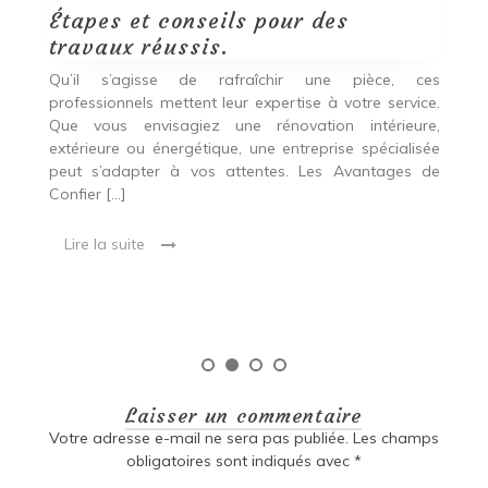
Étapes et conseils pour des
D
travaux réussis.
c
c
Qu’il s’agisse de rafraîchir une pièce, ces
professionnels mettent leur expertise à votre service.
L
Que vous envisagiez une rénovation intérieure,
p
extérieure ou énergétique, une entreprise spécialisée
e
t,
peut s’adapter à vos attentes. Les Avantages de
es
une
Confier […]
s
est
[…
 ce
Lire la suite
Laisser un commentaire
Votre adresse e-mail ne sera pas publiée.
Les champs
obligatoires sont indiqués avec
*