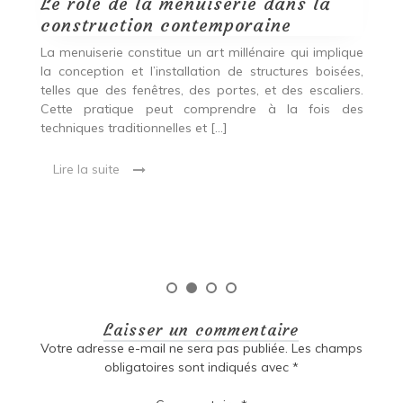
Le rôle de la menuiserie dans la
Q
construction contemporaine
d
p
nde
La menuiserie constitue un art millénaire qui implique
r
es,
la conception et l’installation de structures boisées,
p
 Ce
telles que des fenêtres, des portes, et des escaliers.
es
Cette pratique peut comprendre à la fois des
R
techniques traditionnelles et […]
e
ma
Lire la suite
es
qu
Laisser un commentaire
Votre adresse e-mail ne sera pas publiée.
Les champs
obligatoires sont indiqués avec
*