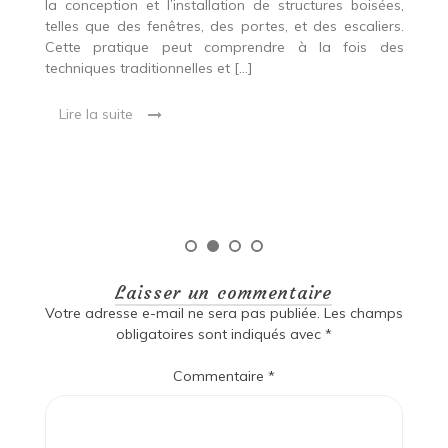
r
es,
la conception et l’installation de structures boisées,
p
 Ce
telles que des fenêtres, des portes, et des escaliers.
es
Cette pratique peut comprendre à la fois des
R
techniques traditionnelles et […]
e
ma
Lire la suite
es
qu
Laisser un commentaire
Votre adresse e-mail ne sera pas publiée.
Les champs
obligatoires sont indiqués avec
*
Commentaire
*