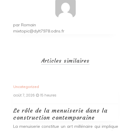
par
Romain
mixtopic@dylt7978.odns.fr
Articles similaires
Uncategorized
Un
août 7, 2026
15 heures
ao
Le rôle de la menuiserie dans la
Q
construction contemporaine
d
p
nde
La menuiserie constitue un art millénaire qui implique