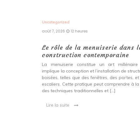
Uncategorized
août 7, 2026
12 heures
 antiques :
Le rôle de la menuiserie dans l
construction contemporaine
ine ancien qui
La menuiserie constitue un art millénaire
stallation de
implique la conception et l’installation de struc
s fenêtres, des
boisées, telles que des fenêtres, des portes, et
eut inclure à la
escaliers. Cette pratique peut comprendre à la 
ionnelles et
des techniques traditionnelles et […]
Lire la suite