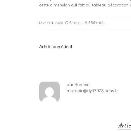
cette dimension qui fait du tableau décoration 
6 mois
686 mots
février 4, 2026
Navigation
Article précédent
de
l’article
par
Romain
mixtopic@dylt7978.odns.fr
Arti