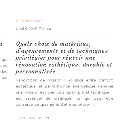
Uncategorized
Unc
août 6, 2026
1 jour
aoû
a
Quels choix de matériaux,
Ét
d’agencements et de techniques
tr
privilégier pour réussir une
 qui
Qu
rénovation esthétique, durable et
tures
pro
personnalisée
 des
se
fois
int
Rénovation de maison : l’alliance entre confort,
spé
esthétique et performance énergétique Rénover
Ava
une maison est bien plus qu’un projet technique. Il
est essentiel de distinguer ce qui peut être
L
conservé, ce qui mérite d’être amélioré […]
Lire la suite