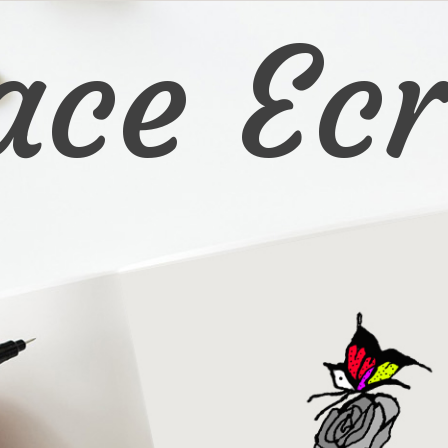
ace Ecr