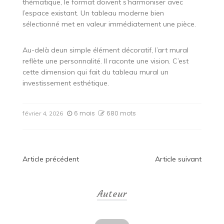
thématique, le format doivent s’harmoniser avec
l’espace existant. Un tableau moderne bien
sélectionné met en valeur immédiatement une pièce.
Au-delà deun simple élément décoratif, l’art mural
reflète une personnalité. Il raconte une vision. C’est
cette dimension qui fait du tableau mural un
investissement esthétique.
6 mois
680 mots
février 4, 2026
Navigation
Article précédent
Article suivant
de
Auteur
l’article