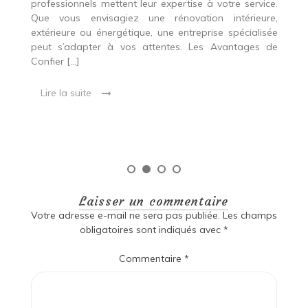
professionnels mettent leur expertise à votre service.
L
Que vous envisagiez une rénovation intérieure,
p
extérieure ou énergétique, une entreprise spécialisée
e
t,
peut s’adapter à vos attentes. Les Avantages de
es
une
Confier […]
s
est
[…
 ce
Lire la suite
Laisser un commentaire
Votre adresse e-mail ne sera pas publiée.
Les champs
obligatoires sont indiqués avec
*
Commentaire
*