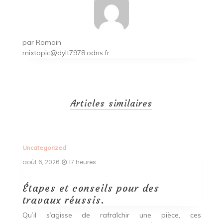
par
Romain
mixtopic@dylt7978.odns.fr
Articles similaires
Uncategorized
Un
août 6, 2026
17 heures
ao
Étapes et conseils pour des
D
travaux réussis.
c
c
Qu’il s’agisse de rafraîchir une pièce, ces