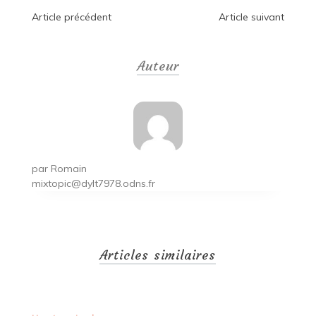
Navigation
Article précédent
Article suivant
de
Auteur
l’article
par
Romain
mixtopic@dylt7978.odns.fr
Articles similaires