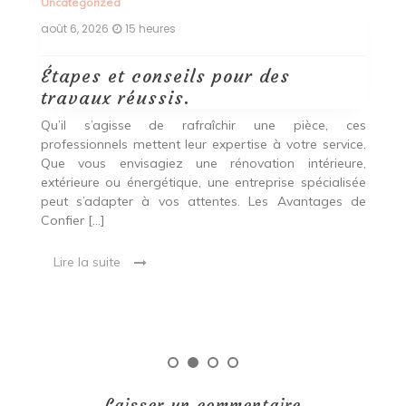
Uncategorized
Un
août 6, 2026
15 heures
ao
Étapes et conseils pour des
D
travaux réussis.
c
c
Qu’il s’agisse de rafraîchir une pièce, ces
professionnels mettent leur expertise à votre service.
L
Que vous envisagiez une rénovation intérieure,
p
extérieure ou énergétique, une entreprise spécialisée
e
t,
peut s’adapter à vos attentes. Les Avantages de
es
une
Confier […]
s
est
[…
 ce
Lire la suite
Laisser un commentaire