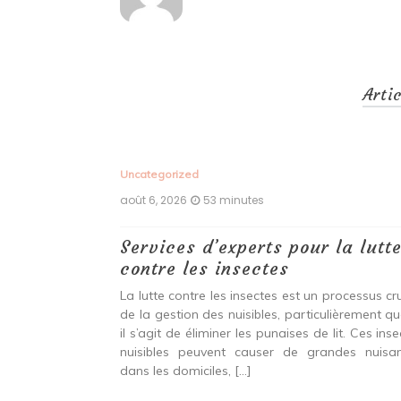
Arti
Uncategorized
août 6, 2026
53 minutes
nt les
Services d’experts pour la lutt
asser ?.
contre les insectes
il nu, se cachent
La lutte contre les insectes est un processus cru
s et causent des
de la gestion des nuisibles, particulièrement q
t. Connues pour
il s’agit de éliminer les punaises de lit. Ces ins
pidement, elles
nuisibles peuvent causer de grandes nuisa
dans les domiciles, […]