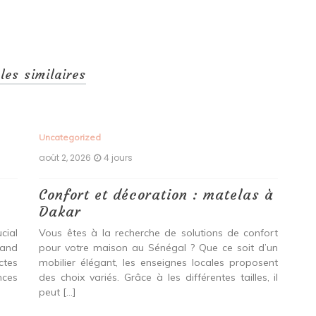
cles similaires
Uncategorized
Unc
août 2, 2026
4 jours
aoû
e
Confort et décoration : matelas à
Co
Dakar
D
cial
Vous êtes à la recherche de solutions de confort
Vou
uand
pour votre maison au Sénégal ? Que ce soit d’un
mai
ectes
mobilier élégant, les enseignes locales proposent
ort
nces
des choix variés. Grâce à les différentes tailles, il
no
peut […]
mod
[…]