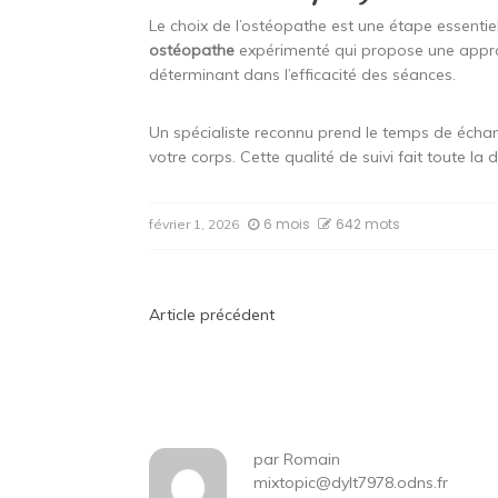
Le choix de l’ostéopathe est une étape essentiel
ostéopathe
expérimenté qui propose une approc
déterminant dans l’efficacité des séances.
Un spécialiste reconnu prend le temps de échan
votre corps. Cette qualité de suivi fait toute la
6 mois
642 mots
février 1, 2026
Navigation
Article précédent
de
l’article
par
Romain
mixtopic@dylt7978.odns.fr