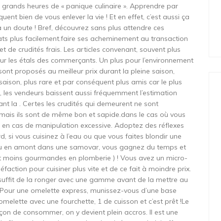
 grands heures de « panique culinaire ». Apprendre par
quent bien de vous enlever la vie ! Et en effet, c’est aussi ça
n a un doute ! Bref, découvrez sans plus attendre ces
ats plus facilement.faire ses acheminement au transaction
t de crudités frais. Les articles convenant, souvent plus
 sur les étals des commerçants. Un plus pour l’environnement
sont proposés au meilleur prix durant la pleine saison,
aison, plus rare et par conséquent plus amis car le plus
, les vendeurs baissent aussi fréquemment l’estimation
nt la . Certes les crudités qui demeurent ne sont
mais ils sont de même bon et sapide.dans le cas où vous
r en cas de manipulation excessive. Adoptez des réflexes
d, si vous cuisinez à l’eau ou que vous faites blondir une
’eau en amont dans une samovar, vous gagnez du temps et
ment moins gourmandes en plomberie ) ! Vous avez un micro-
faction pour cuisiner plus vite et de ce fait à moindre prix.
suffit de la ronger avec une gamme avant de la mettre au
 Pour une omelette express, munissez-vous d’une base
melette avec une fourchette, 1 de cuisson et c’est prêt !Le
çon de consommer, on y devient plein accros. Il est une