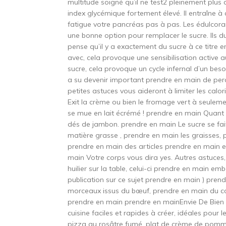
multitude soigné qu’il ne test2 pleinement plus 
index glycémique fortement élevé. Il entraîne à ce
fatigue votre pancréas pas à pas. Les édulcoran
une bonne option pour remplacer le sucre. Ils dup
pense qu’il y a exactement du sucre à ce titre 
avec, cela provoque une sensibilisation active au
sucre, cela provoque un cycle infernal d’un beso
a su devenir important prendre en main de perc
petites astuces vous aideront à limiter les calo
Exit la crème ou bien le fromage vert à seuleme
se mue en lait écrémé ! prendre en main Quant 
dés de jambon. prendre en main Le sucre se fait
matière grasse , prendre en main les graisses, 
prendre en main des articles prendre en main e
main Votre corps vous dira yes. Autres astuces, 
huilier sur la table, celui-ci prendre en main emb
publication sur ce sujet prendre en main ) pren
morceaux issus du bœuf, prendre en main du c
prendre en main prendre en mainEnvie De Bien
cuisine faciles et rapides à créer, idéales pour
pizza au rosâtre fumé, plat de crème de pom