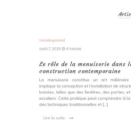
Arti
Uncategorized
août 7, 2026
4 heures
 antiques :
Le rôle de la menuiserie dans l
construction contemporaine
ine ancien qui
La menuiserie constitue un art millénaire
stallation de
implique la conception et l’installation de struc
s fenêtres, des
boisées, telles que des fenêtres, des portes, et
eut inclure à la
escaliers. Cette pratique peut comprendre à la 
ionnelles et
des techniques traditionnelles et […]
Lire la suite