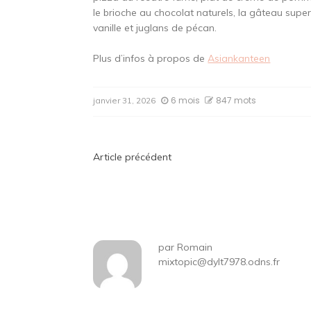
le brioche au chocolat naturels, la gâteau super
vanille et juglans de pécan.
Plus d’infos à propos de
Asiankanteen
6 mois
847 mots
janvier 31, 2026
Navigation
Article précédent
de
l’article
par
Romain
mixtopic@dylt7978.odns.fr