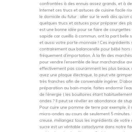
confrontées à des ennuis assez grands, et à de
Internet ces trucs et astuces de cuisine facile ris
le domicile du futur : aller sur le web dès qu’o
quelques trucs et astuces pour préparer des pl
est une bonne idée pour se faire de courgettes e
sapide car cueillis à commun, ont la part belle
et aussi votre porte-monnaie ! Ces ingrédients 
contrairement aux balancerelle pour bébé hors s
fréquement d’importation. À la fin des marchés
pour vendre l’ensemble de leur marchandise ava
effectivement pas couramment les plus beaux, 
avez une plaque électrique, la peut vite grimpe
très franches afin de convenable ingérer. D’abor
préparation au bain-marie, faites endormir l
de l’énergie ( les bouilloires étant habituelle
ondes ? Il peut se révéler en abondance de stupé
Pour cuire une pomme de terre par exemple, il 
micro-ondes au cours de seulement 5 minutes.
creuse, mélangez tous les ingrédients de votre o
sucre est un véritable cataclysme dans notre fa