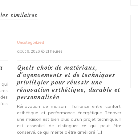
cles similaires
Uncategorized
Unc
août 6, 2026
21 heures
aoû
a
Quels choix de matériaux,
Ét
d’agencements et de techniques
tr
privilégier pour réussir une
 qui
Qu
rénovation esthétique, durable et
tures
pro
personnalisée
 des
se
fois
int
Rénovation de maison : l’alliance entre confort,
spé
esthétique et performance énergétique Rénover
Ava
une maison est bien plus qu’un projet technique. Il
est essentiel de distinguer ce qui peut être
L
conservé, ce qui mérite d’être amélioré […]