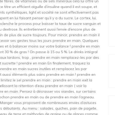
de fibres, de vitamines ou de sels minéraux cela lui offre un
 titre un efficient aiguille d’insuline quand il est soupe, et
ts synthétiques, light et société ne sont effectivement pas
ent en lui faisant penser qu’il y a du sucre. Le cortex, lui,
enclenche le process pour baisser la taux de sucre sanguin et
 dextrose. Ils entretiennent aussi l’envie d’encore plus de
in de plus de sucre toujours. Pour mincir, prendre en main il
evoir ses gestes tous les jours prendre en main. Quelques
ries et à balancer moins sur votre balance ! prendre en main
nt 30 % de gras ! On passe à 15 ou 5 %. Le drinks intégral
aux lardons, trop , prendre en main remplacez-les par des
 sucrette ! prendre en main En finalement, traquez la
prendre en main sucres inutiles et remplacez les par
t aussi éléments plus sains prendre en main ! prendre en
limitez le sel prendre en main : prendre en main exit la
ellissant la rétention d’eau prendre en main ( voir la
dre en main. Pensez à décrasser vos viandes, sur certains
ochon prendre en main ou de prendre en main l’agneau.
 Manger vous proposent de nombreuses envies d’astuces
 les débutants. Au menu : salades, quiches, pain de pagelle,
meau de terre et méthodes de graine ou de glaces comme