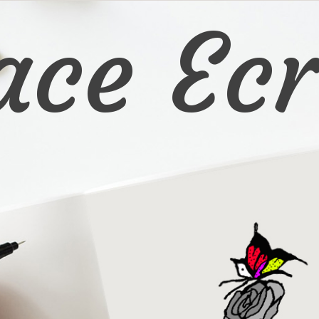
ace Ecr