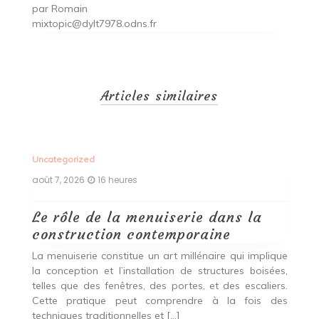
par
Romain
mixtopic@dylt7978.odns.fr
Articles similaires
Uncategorized
Un
août 7, 2026
16 heures
ao
Le rôle de la menuiserie dans la
Q
construction contemporaine
d
p
nde
La menuiserie constitue un art millénaire qui implique
r
es,
la conception et l’installation de structures boisées,
p
 Ce
telles que des fenêtres, des portes, et des escaliers.
es
Cette pratique peut comprendre à la fois des
R
techniques traditionnelles et […]