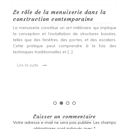
Quels choix de matériaux,
d’agencements et de techniques
privilégier pour réussir une
ique
rénovation esthétique, durable et
ées,
personnalisée
ers.
des
Rénovation de maison : l’alliance entre confort,
esthétique et performance énergétique Rénover une
maison est bien plus qu’un projet technique. Il est
essentiel de distinguer ce qui peut être conservé, ce
qui mérite d’être amélioré […]
Lire la suite
Laisser un commentaire
Votre adresse e-mail ne sera pas publiée.
Les champs
obligatoires sont indiqués avec
*