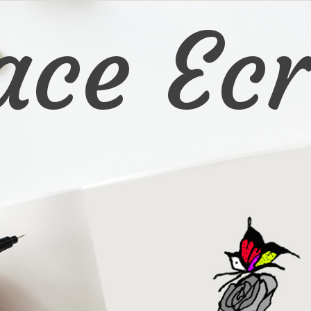
ace Ecr