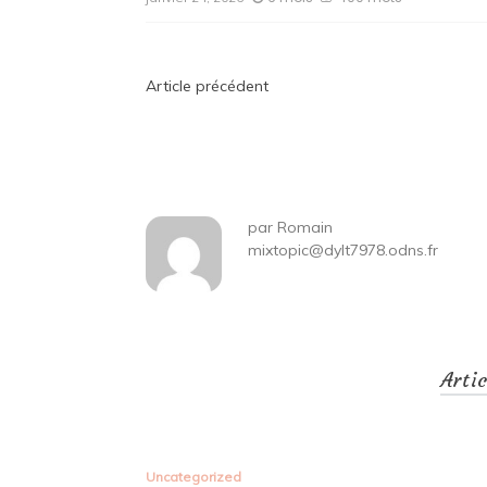
Navigation
Article précédent
de
l’article
par
Romain
mixtopic@dylt7978.odns.fr
Arti
Uncategorized