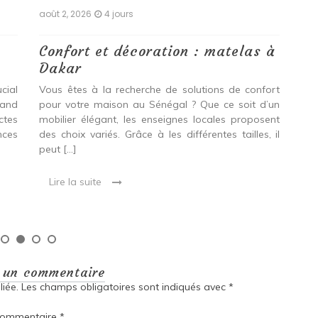
août 2, 2026
4 jours
aoû
e
Confort et décoration : matelas à
Co
Dakar
D
cial
Vous êtes à la recherche de solutions de confort
Vou
uand
pour votre maison au Sénégal ? Que ce soit d’un
mai
ectes
mobilier élégant, les enseignes locales proposent
ort
nces
des choix variés. Grâce à les différentes tailles, il
no
peut […]
mod
[…]
Lire la suite
L
r un commentaire
iée.
Les champs obligatoires sont indiqués avec
*
ommentaire
*