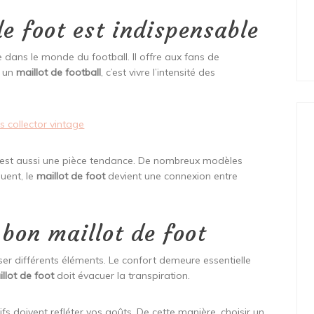
de foot est indispensable
 dans le monde du football. Il offre aux fans de
r un
maillot de football
, c’est vivre l’intensité des
s collector vintage
ot est aussi une pièce tendance. De nombreux modèles
uent, le
maillot de foot
devient une connexion entre
 bon maillot de foot
ser différents éléments. Le confort demeure essentielle
llot de foot
doit évacuer la transpiration.
s doivent refléter vos goûts. De cette manière, choisir un