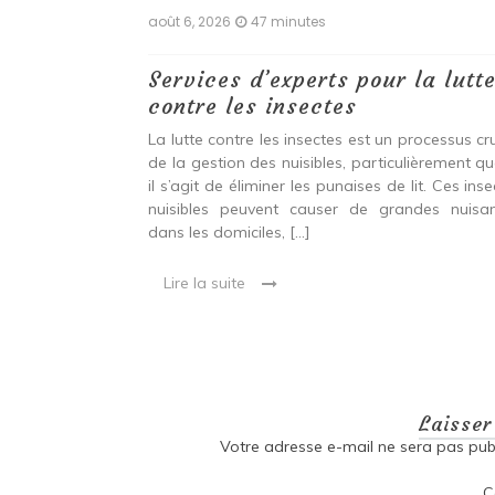
août 6, 2026
47 minutes
nt les
Services d’experts pour la lutt
asser ?.
contre les insectes
il nu, se cachent
La lutte contre les insectes est un processus cru
s et causent des
de la gestion des nuisibles, particulièrement q
t. Connues pour
il s’agit de éliminer les punaises de lit. Ces ins
pidement, elles
nuisibles peuvent causer de grandes nuisa
dans les domiciles, […]
Lire la suite
Laisse
Votre adresse e-mail ne sera pas publ
C