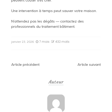
peuvent coûter très cher.
Une intervention à temps peut sauver votre maison.
N’attendez pas les dégâts — contactez des
professionnels du traitement bâtiment.
7 mois
432 mots
janvier 23, 2026
Navigation
Article précédent
Article suivant
de
Auteur
l’article