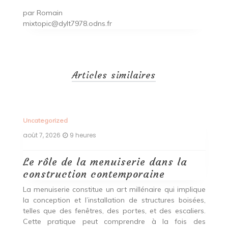
par
Romain
mixtopic@dylt7978.odns.fr
Articles similaires
Uncategorized
Un
août 7, 2026
9 heures
ao
Le rôle de la menuiserie dans la
Q
construction contemporaine
d
p
nde
La menuiserie constitue un art millénaire qui implique
r
es,
la conception et l’installation de structures boisées,
p
 Ce
telles que des fenêtres, des portes, et des escaliers.
es
Cette pratique peut comprendre à la fois des
R