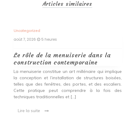
Articles similaires
Uncategorized
Un
août 7, 2026
5 heures
ao
Le rôle de la menuiserie dans la
Q
construction contemporaine
d
p
nde
La menuiserie constitue un art millénaire qui implique
r
es,
la conception et l’installation de structures boisées,
p
 Ce
telles que des fenêtres, des portes, et des escaliers.
es
Cette pratique peut comprendre à la fois des
R
techniques traditionnelles et […]
e
ma
Lire la suite
es
qu