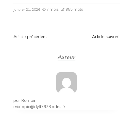
7 mois
855 mots
janvier 21, 2026
Navigation
Article précédent
Article suivant
de
Auteur
l’article
par
Romain
mixtopic@dylt7978.odns.fr