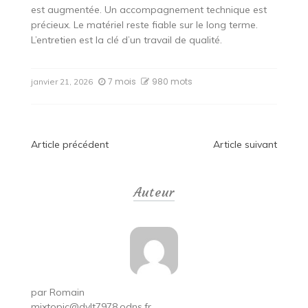
est augmentée. Un accompagnement technique est
précieux. Le matériel reste fiable sur le long terme.
L’entretien est la clé d’un travail de qualité.
7 mois
980 mots
janvier 21, 2026
Navigation
Article précédent
Article suivant
de
Auteur
l’article
par
Romain
mixtopic@dylt7978.odns.fr