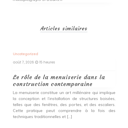
Articles similaires
Uncategorized
Un
août 7, 2026
15 heures
ao
Le rôle de la menuiserie dans la
Q
construction contemporaine
d
p
nde
La menuiserie constitue un art millénaire qui implique
r
es,
la conception et l’installation de structures boisées,
p
 Ce
telles que des fenêtres, des portes, et des escaliers.
es
Cette pratique peut comprendre à la fois des
R
techniques traditionnelles et […]
e
ma