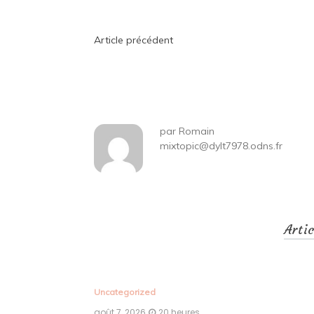
Navigation
Article précédent
de
l’article
par
Romain
mixtopic@dylt7978.odns.fr
Arti
Uncategorized
août 7, 2026
20 heures