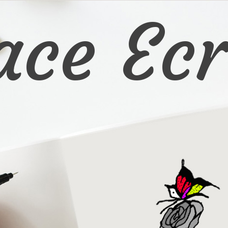
ace Ecr