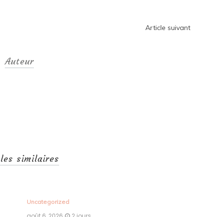
Article suivant
Auteur
cles similaires
Uncategorized
Unc
août 6, 2026
2 jours
aoû