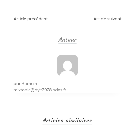
Navigation
Article précédent
Article suivant
de
Auteur
l’article
par
Romain
mixtopic@dylt7978.odns.fr
Articles similaires