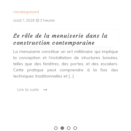
Uncategorized
Un
août 7, 2026
2 heures
ao
Le rôle de la menuiserie dans la
Q
construction contemporaine
d
p
nde
La menuiserie constitue un art millénaire qui implique
r
es,
la conception et l’installation de structures boisées,
p
 Ce
telles que des fenêtres, des portes, et des escaliers.
es
Cette pratique peut comprendre à la fois des
R
techniques traditionnelles et […]
e
ma
Lire la suite
es
qu