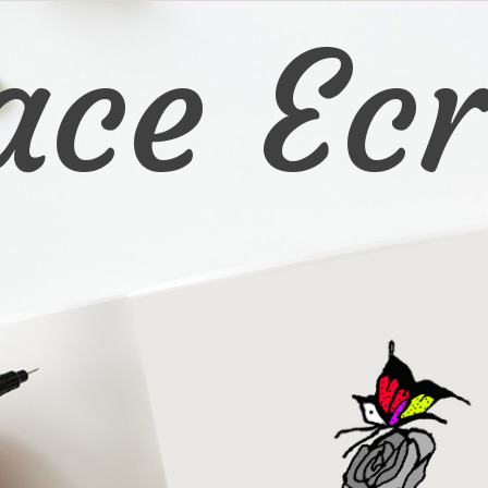
ace Ecr