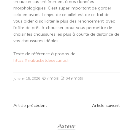
en aucun cas entièrement à nos données
morphologiques. C’est super important de garder
cela en avant. L’enjeu de ce billet est de ce fait de
vous aider à solliciter le plus des renoncement, avec
l’offre de prêt-à-chausser, pour vous permettre de
choisir les chaussures les plus à courte de distance de
vos chaussures idéales.
Texte de référence à propos de
https://mabasketdesecurite.fr
7 mois
649 mots
janvier 15, 2026
Navigation
Article précédent
Article suivant
de
Auteur
l’article