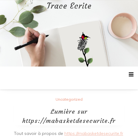
Aller
Trace Ecrite
au
contenu
Uncategorized
Lumière sur
https://mabasketdesecurite.fr
Tout savoir à propos de
https://mabasketdesecurite.fr