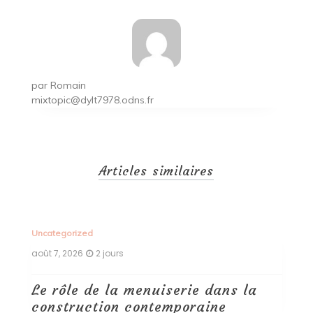
par
Romain
mixtopic@dylt7978.odns.fr
Articles similaires
Uncategorized
Un
août 7, 2026
2 jours
ao
Le rôle de la menuiserie dans la
Q
construction contemporaine
d