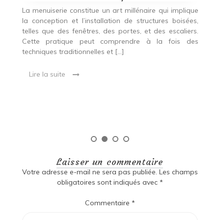
p
nde
La menuiserie constitue un art millénaire qui implique
r
es,
la conception et l’installation de structures boisées,
p
 Ce
telles que des fenêtres, des portes, et des escaliers.
es
Cette pratique peut comprendre à la fois des
R
techniques traditionnelles et […]
e
ma
Lire la suite
es
qu
Laisser un commentaire
Votre adresse e-mail ne sera pas publiée.
Les champs
obligatoires sont indiqués avec
*
Commentaire
*