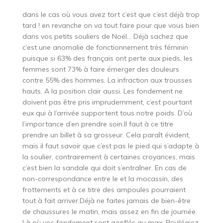
dans le cas où vous avez tort c’est que c’est déjà trop
tard ! en revanche on va tout faire pour que vous bien
dans vos petits souliers de Noël… Déjà sachez que
c’est une anomalie de fonctionnement très féminin
puisque si 63% des français ont perte aux pieds, les
femmes sont 73% à faire émerger des douleurs
contre 55% des hommes. La infraction aux trousses
hauts. A la position clair aussi. Les fondement ne
doivent pas être pris imprudemment, c’est pourtant
eux qui à l’arrivée supportent tous notre poids. D’où
l’importance d’en prendre soin.Il faut à ce titre
prendre un billet à sa grosseur. Cela paraît évident,
mais il faut savoir que c’est pas le pied qui s’adapte à
la soulier, contrairement à certaines croyances, mais
c’est bien la sandale qui doit s’entraîner. En cas de
non-correspondance entre le et la mocassin, des
frottements et à ce titre des ampoules pourraient
tout à fait arriver.Déjà ne faites jamais de bien-être
de chaussures le matin, mais assez en fin de journée.
Là où vos fondement sont gonflés au max. Privilégiez