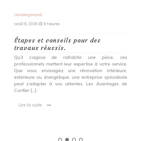
Uncategorized
Un
août 6, 2026
9 heures
ao
Étapes et conseils pour des
D
travaux réussis.
c
c
Qu’il s’agisse de rafraîchir une pièce, ces
professionnels mettent leur expertise à votre service.
L
Que vous envisagiez une rénovation intérieure,
p
extérieure ou énergétique, une entreprise spécialisée
e
t,
peut s’adapter à vos attentes. Les Avantages de
es
une
Confier […]
s
est
[…
 ce
Lire la suite