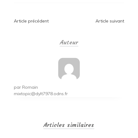
Navigation
Article précédent
Article suivant
de
Auteur
l’article
par
Romain
mixtopic@dylt7978.odns.fr
Articles similaires