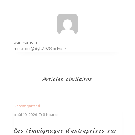
l’article
par
Romain
mixtopic@dylt7978.odns.fr
Articles similaires
Uncategorized
U
août 10, 2026
6 heures
a
r
Les catégories de solutions de