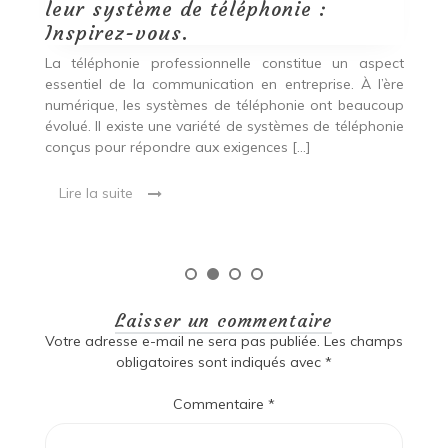
téléphonie pour les entreprises :
Tout sur les options.
L
l
ect
La téléphonie professionnelle constitue un aspect
i
ère
essentiel de la communication en entreprise. Avec
m
oup
l’évolution des technologies, les solutions de
t
nie
téléphonie se sont considérablement améliorées. Il
existe une variété de systèmes de téléphonie conçus
pour répondre […]
Lire la suite
Laisser un commentaire
Votre adresse e-mail ne sera pas publiée.
Les champs
obligatoires sont indiqués avec
*
Commentaire
*