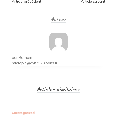
Navigation
Article précédent
Article suivant
de
Auteur
l’article
par
Romain
mixtopic@dylt7978.odns.fr
Articles similaires
Uncategorized
Un