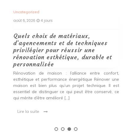
Uncategorized
Un
août 6, 2026
4 jours
ao
Quels choix de matériaux,
É
d’agencements et de techniques
t
privilégier pour réussir une
que
Q
rénovation esthétique, durable et
es,
pr
personnalisée
rs.
Q
es
ex
Rénovation de maison : l’alliance entre confort,
p
esthétique et performance énergétique Rénover une
Co
maison est bien plus qu’un projet technique. Il est
essentiel de distinguer ce qui peut être conservé, ce
qui mérite d’être amélioré […]
Lire la suite