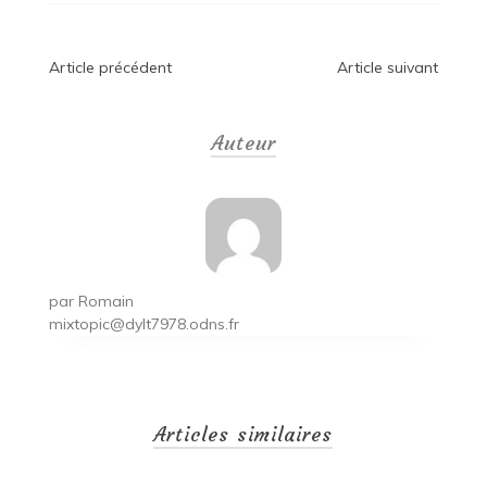
Navigation
Article précédent
Article suivant
de
Auteur
l’article
par
Romain
mixtopic@dylt7978.odns.fr
Articles similaires