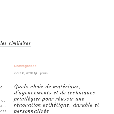
cles similaires
Uncategorized
Unc
août 6, 2026
3 jours
aoû
a
Quels choix de matériaux,
Ét
d’agencements et de techniques
tr
privilégier pour réussir une
 qui
Qu
rénovation esthétique, durable et
tures
pro
personnalisée
 des
se