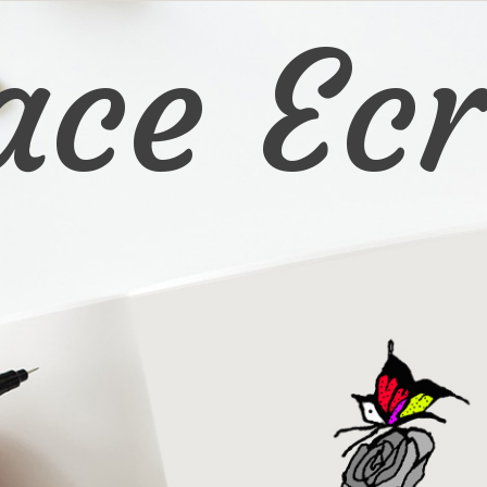
ace Ecr