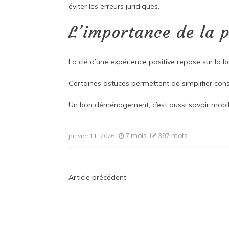
éviter les erreurs juridiques.
L’importance de la p
La clé d’une expérience positive repose sur la 
Certaines astuces permettent de simplifier consi
Un bon déménagement, c’est aussi savoir mobili
7 mois
397 mots
janvier 11, 2026
Navigation
Article précédent
de
l’article