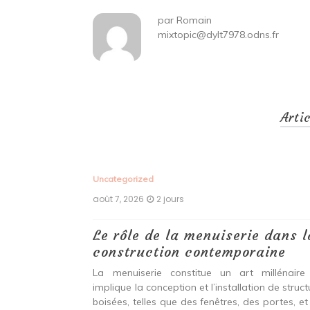
par
Romain
mixtopic@dylt7978.odns.fr
Arti
Uncategorized
août 7, 2026
2 jours
 antiques :
Le rôle de la menuiserie dans l
construction contemporaine
ine ancien qui
La menuiserie constitue un art millénaire
stallation de
implique la conception et l’installation de struc
s fenêtres, des
boisées, telles que des fenêtres, des portes, et