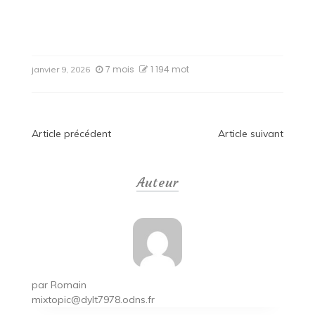
7 mois
1 194 mot
janvier 9, 2026
Navigation
Article précédent
Article suivant
de
Auteur
l’article
par
Romain
mixtopic@dylt7978.odns.fr