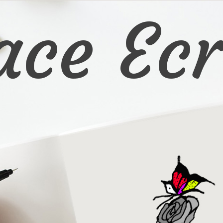
ace Ecr