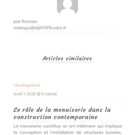
par
Romain
mixtopic@dylt7978.odns.fr
Articles similaires
Uncategorized
Un
août 7, 2026
5 heures
ao
Le rôle de la menuiserie dans la
Q
construction contemporaine
d
p
nde
La menuiserie constitue un art millénaire qui implique
r
es,
la conception et l’installation de structures boisées,