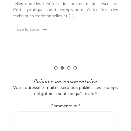
p
 Ce
telles que des fenêtres, des portes, et des escaliers.
es
Cette pratique peut comprendre à la fois des
R
techniques traditionnelles et […]
e
ma
Lire la suite
es
qu
Laisser un commentaire
Votre adresse e-mail ne sera pas publiée.
Les champs
obligatoires sont indiqués avec
*
Commentaire
*