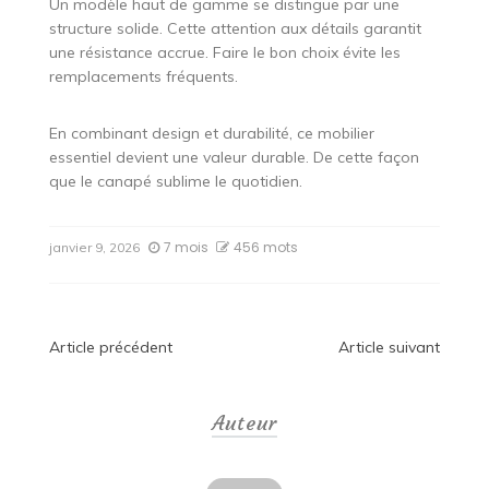
Un modèle haut de gamme se distingue par une
structure solide. Cette attention aux détails garantit
une résistance accrue. Faire le bon choix évite les
remplacements fréquents.
En combinant design et durabilité, ce mobilier
essentiel devient une valeur durable. De cette façon
que le canapé sublime le quotidien.
7 mois
456 mots
janvier 9, 2026
Navigation
Article précédent
Article suivant
de
Auteur
l’article