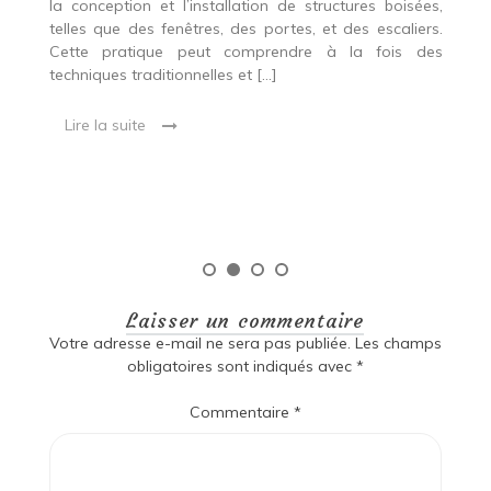
r
es,
la conception et l’installation de structures boisées,
p
 Ce
telles que des fenêtres, des portes, et des escaliers.
es
Cette pratique peut comprendre à la fois des
R
techniques traditionnelles et […]
e
ma
Lire la suite
es
qu
Laisser un commentaire
Votre adresse e-mail ne sera pas publiée.
Les champs
obligatoires sont indiqués avec
*
Commentaire
*