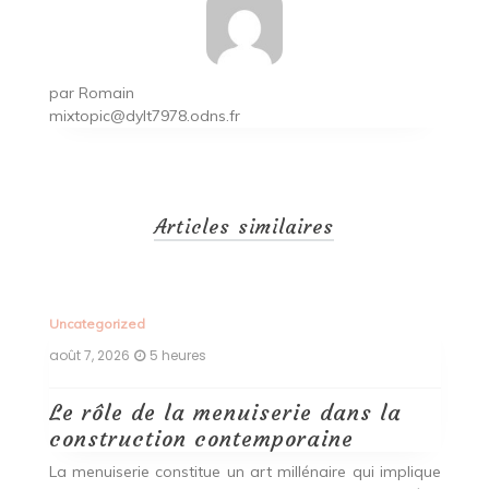
par
Romain
mixtopic@dylt7978.odns.fr
Articles similaires
Uncategorized
Un
août 7, 2026
5 heures
ao
Le rôle de la menuiserie dans la
Q
construction contemporaine
d
p
nde
La menuiserie constitue un art millénaire qui implique