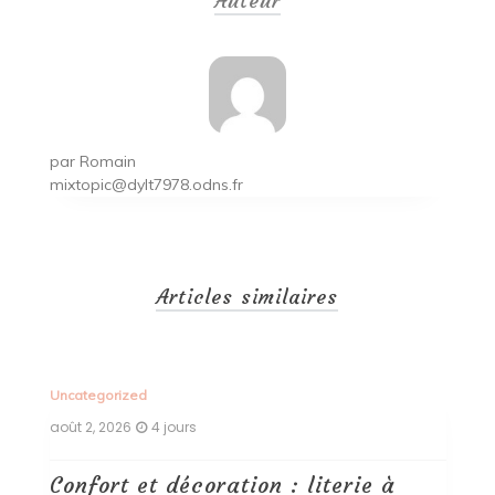
Auteur
l’article
par
Romain
mixtopic@dylt7978.odns.fr
Articles similaires
Uncategorized
Un
août 2, 2026
4 jours
ao
Confort et décoration : literie à
B