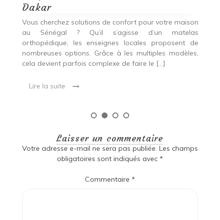
Dakar
i
our
Vous cherchez solutions de confort pour votre maison
Vo
ier
au Sénégal ? Qu’il s’agisse d’un matelas
a
oix
orthopédique, les enseignes locales proposent de
c
nombreuses options. Grâce à les multiples modèles,
u
cela devient parfois complexe de faire le […]
de
Lire la suite
Laisser un commentaire
Votre adresse e-mail ne sera pas publiée.
Les champs
obligatoires sont indiqués avec
*
Commentaire
*