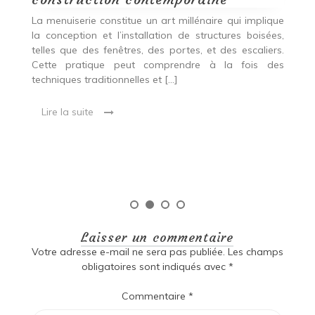
p
nde
La menuiserie constitue un art millénaire qui implique
r
es,
la conception et l’installation de structures boisées,
p
 Ce
telles que des fenêtres, des portes, et des escaliers.
es
Cette pratique peut comprendre à la fois des
R
techniques traditionnelles et […]
e
ma
Lire la suite
es
qu
Laisser un commentaire
Votre adresse e-mail ne sera pas publiée.
Les champs
obligatoires sont indiqués avec
*
Commentaire
*