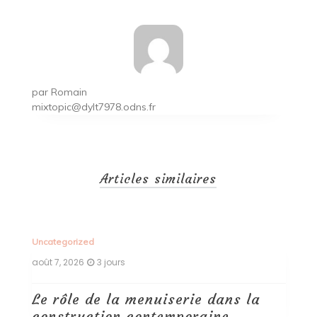
par
Romain
mixtopic@dylt7978.odns.fr
Articles similaires
Uncategorized
Un
août 7, 2026
3 jours
ao
Le rôle de la menuiserie dans la
Q
construction contemporaine
d