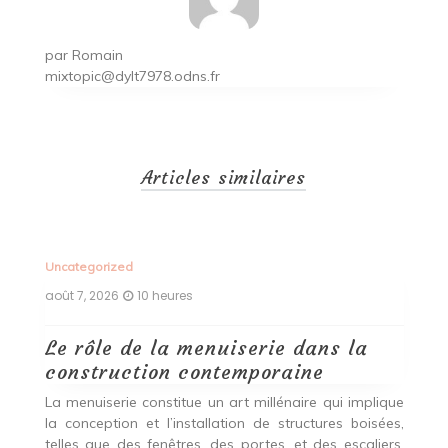
par
Romain
mixtopic@dylt7978.odns.fr
Articles similaires
Uncategorized
Un
août 7, 2026
10 heures
ao
Le rôle de la menuiserie dans la
Q
construction contemporaine
d
p
nde
La menuiserie constitue un art millénaire qui implique
r
es,
la conception et l’installation de structures boisées,
p
 Ce
telles que des fenêtres, des portes, et des escaliers.