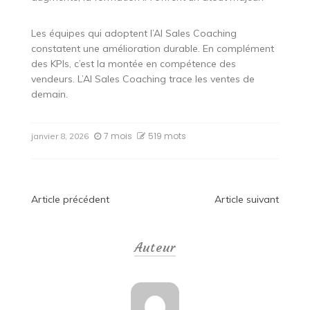
Les équipes qui adoptent l’AI Sales Coaching
constatent une amélioration durable. En complément
des KPIs, c’est la montée en compétence des
vendeurs. L’AI Sales Coaching trace les ventes de
demain.
7 mois
519 mots
janvier 8, 2026
Navigation
Article précédent
Article suivant
de
Auteur
l’article