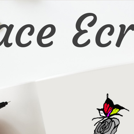
ace Ecr