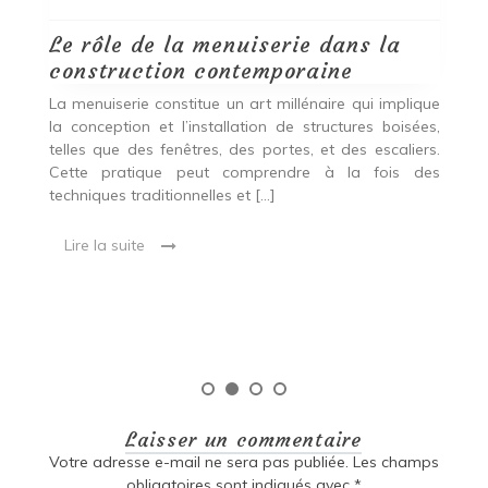
Le rôle de la menuiserie dans la
Q
construction contemporaine
d
p
nde
La menuiserie constitue un art millénaire qui implique
r
es,
la conception et l’installation de structures boisées,
p
 Ce
telles que des fenêtres, des portes, et des escaliers.
es
Cette pratique peut comprendre à la fois des
R
techniques traditionnelles et […]
e
ma
Lire la suite
es
qu
Laisser un commentaire
Votre adresse e-mail ne sera pas publiée.
Les champs
obligatoires sont indiqués avec
*