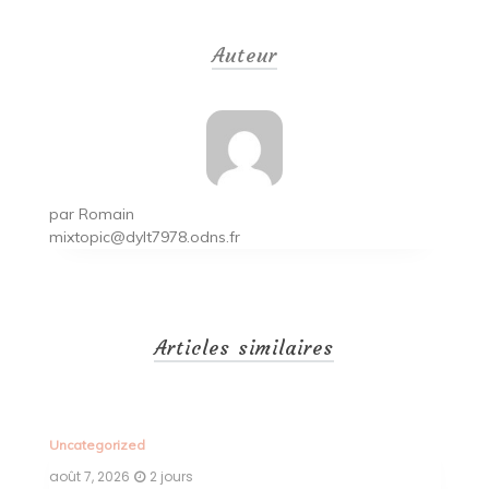
de
Auteur
l’article
par
Romain
mixtopic@dylt7978.odns.fr
Articles similaires
Uncategorized
Un
août 7, 2026
2 jours
ao