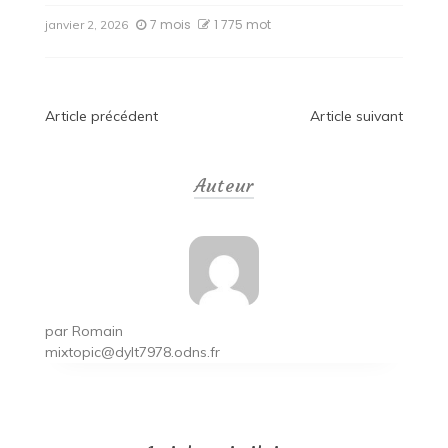
7 mois
1 775 mot
janvier 2, 2026
Navigation
Article précédent
Article suivant
de
Auteur
l’article
par
Romain
mixtopic@dylt7978.odns.fr