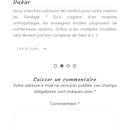
Dakar
i
our
Vous cherchez solutions de confort pour votre maison
Vo
ier
au Sénégal ? Qu’il s’agisse d’un matelas
a
oix
orthopédique, les enseignes locales proposent de
c
nombreuses options. Grâce à les multiples modèles,
u
cela devient parfois complexe de faire le […]
de
Lire la suite
Laisser un commentaire
Votre adresse e-mail ne sera pas publiée.
Les champs
obligatoires sont indiqués avec
*
Commentaire
*