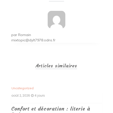
l’article
par
Romain
mixtopic@dylt7978.odns.fr
Articles similaires
Uncategorized
Un
août 2, 2026
4 jours
ao
Confort et décoration : literie à
B