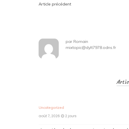
Navigation
Article précédent
de
l’article
par
Romain
mixtopic@dylt7978.odns.fr
Arti
Uncategorized
août 7, 2026
2 jours