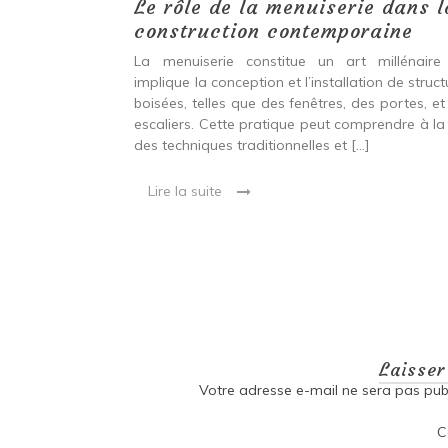
 antiques :
Le rôle de la menuiserie dans l
construction contemporaine
ine ancien qui
La menuiserie constitue un art millénaire
stallation de
implique la conception et l’installation de struc
s fenêtres, des
boisées, telles que des fenêtres, des portes, et
eut inclure à la
escaliers. Cette pratique peut comprendre à la 
ionnelles et
des techniques traditionnelles et […]
Lire la suite
Laisse
Votre adresse e-mail ne sera pas publ
C