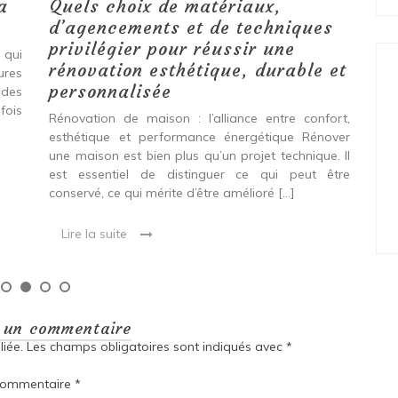
a
Quels choix de matériaux,
Ét
d’agencements et de techniques
tr
privilégier pour réussir une
 qui
Qu
rénovation esthétique, durable et
tures
pro
personnalisée
 des
se
fois
int
Rénovation de maison : l’alliance entre confort,
spé
esthétique et performance énergétique Rénover
Ava
une maison est bien plus qu’un projet technique. Il
est essentiel de distinguer ce qui peut être
L
conservé, ce qui mérite d’être amélioré […]
Lire la suite
r un commentaire
iée.
Les champs obligatoires sont indiqués avec
*
ommentaire
*