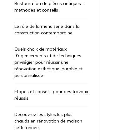
Restauration de pièces antiques :
méthodes et conseils
Le rôle de la menuiserie dans la
construction contemporaine
Quels choix de matériaux,
d’agencements et de techniques
privilégier pour réussir une
rénovation esthétique, durable et
personnalisée
Étapes et conseils pour des travaux
réussis.
Découvrez les styles les plus
ategorized
Uncategorized
chauds en rénovation de maison
t 6, 2026
2 jours
août 7, 2026
2
cette année.