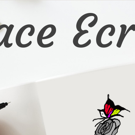
ace Ecr